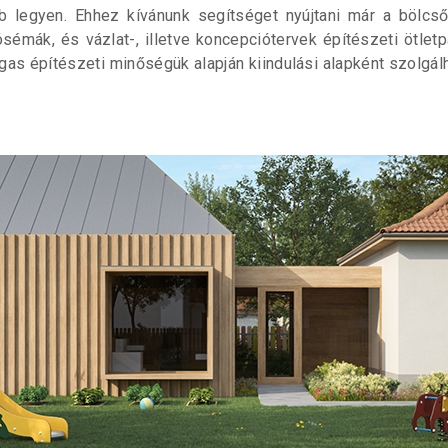
b legyen. Ehhez kívánunk segítséget nyújtani már a bölcs
sémák, és vázlat-, illetve koncepciótervek építészeti ötle
gas építészeti minőségük alapján kiindulási alapként szolg