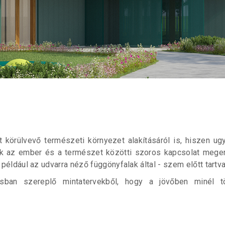
t körülvevő természeti környezet alakításáról is, hiszen ug
dnek az ember és a természet közötti szoros kapcsolat meg
 például az udvarra néző függönyfalak által - szem előtt tart
gusban szereplő mintatervekből, hogy a jövőben minél 