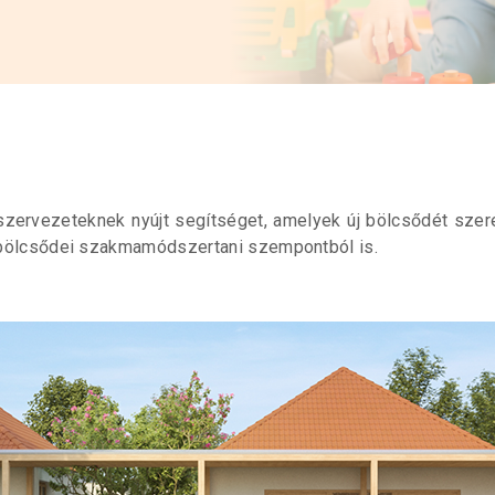
zervezeteknek nyújt segítséget, amelyek új bölcsődét szere
s bölcsődei szakmamódszertani szempontból is.