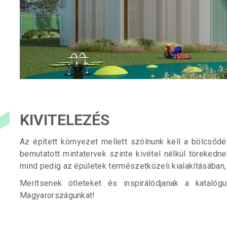
KIVITELEZÉS
Az épített környezet mellett szólnunk kell a bölcsődé
bemutatott mintatervek szinte kivétel nélkül töreke
mind pedig az épületek természetközeli kialakításában,
Merítsenek ötleteket és inspirálódjanak a kataló
Magyarországunkat!