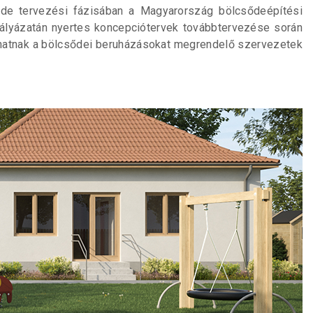
őde tervezési fázisában a Magyarország bölcsődeépítési
tpályázatán nyertes koncepciótervek továbbtervezése során
álhatnak a bölcsődei beruházásokat megrendelő szervezetek