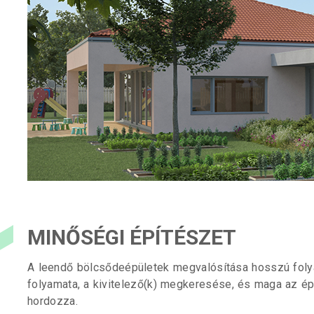
MINŐSÉGI ÉPÍTÉSZET
A leendő bölcsődeépületek megvalósítása hosszú folya
folyamata, a kivitelező(k) megkeresése, és maga az é
hordozza.