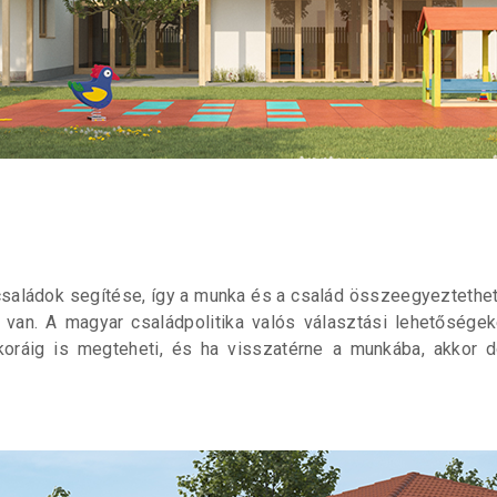
s családok segítése, így a munka és a család összeegyeztet
van. A magyar családpolitika valós választási lehetőségeke
oráig is megteheti, és ha visszatérne a munkába, akkor d