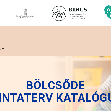
K
BÖLCSŐDE
INTATERV KATALÓG