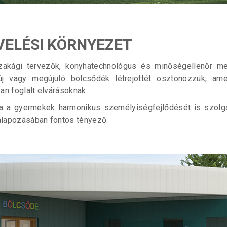
VELÉSI KÖRNYEZET
akági tervezők, konyhatechnológus és minőségellenőr melle
új vagy megújuló bölcsődék létrejöttét ösztönözzük, a
n foglalt elvárásoknak.
a a gyermekek harmonikus személyiségfejlődését is szolg
alapozásában fontos tényező.