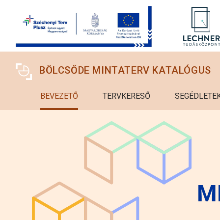
Ugrás a tartalomra
BÖLCSŐDE MINTATERV KATALÓGUS
BEVEZETŐ
TERVKERESŐ
SEGÉDLETE
M