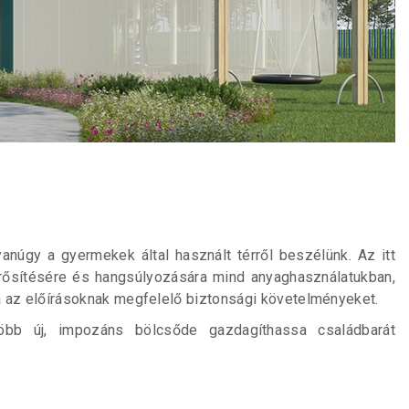
yanúgy a gyermekek által használt térről beszélünk. Az itt
erősítésére és hangsúlyozására mind anyaghasználatukban,
va az előírásoknak megfelelő biztonsági követelményeket.
több új, impozáns bölcsőde gazdagíthassa családbarát